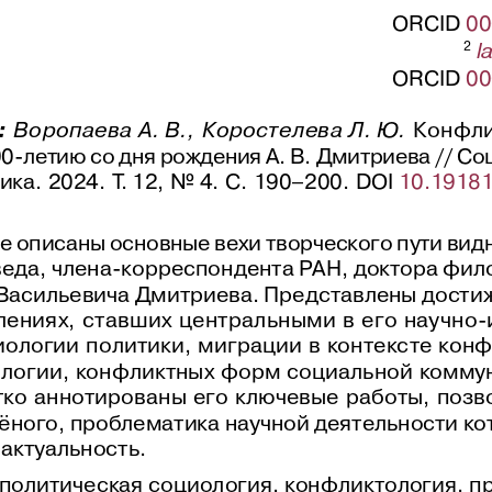
ORCID 
00
l
2
ORCID 
00
:
Воропаева А. В., 
Коростелева Л. Ю.
 Конфли
90-летию со дня рождения А. В. Дмитриева // Со
ка. 2024. Т. 12, No 4. С. 190–200. DOI 
10.19181
ье описаны основные вехи творческого пути вид
еда, члена-корреспондента РАН, доктора фило
Васильевича Дмитриева. Представлены дости
лениях, ставших центральными в 
его научно-
иологии политики, миграции в 
контексте конф
ологии, конфликтных форм социальной комму
тко аннотированы его ключевые работы, позв
ёного, проблематика научной деятельности ко
актуальность.
 политическая социология, конфликтология, пр