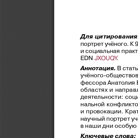
Для цитирования
портрет учёного. К 
и социальная практи
EDN 
JXOUQY
.
Аннотация. 
В 
стат
учёного-обществов
фессора Анатолия 
областях и 
направ
деятельности: соц
нальной конфликт
и 
провокации. Кра
научный портрет уч
в наши дни особую 
Ключевые слова: