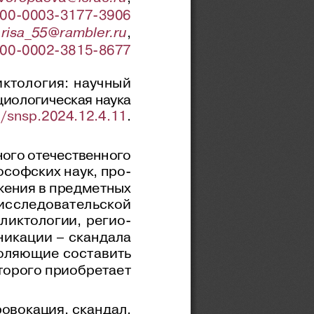
00-0003-3177-3906
arisa_55@rambler.ru
,
00-0002-3815-8677
ктология: научный 
циологическая наука 
/snsp.2024.12.4.11
.
ного отечественного 
софских наук, про-
жения в
предметных 
исследовательской 
ликтологии, регио-
никации
– скандала 
оляющие составить 
торого приобретает 
овокация, скандал, 