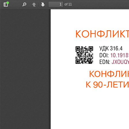
of 11
Toggle
Find
Previous
Next
Sidebar
КОНФЛИК
УДК 316.4
DOI: 
10.1918
EDN: 
JXOUQ
КОНФЛИК
К 90-ЛЕТ