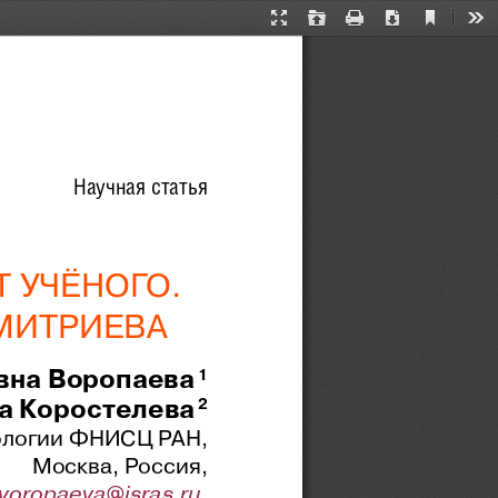
Current
Presentation
Open
Print
Download
Too
View
Mode
Научная статья
 УЧЁНОГО. 
ДМИТРИЕВА
вна Воропаева 
1
а Коростелева 
2
иологии ФНИСЦ РАН,
Москва, Россия,
voropaeva@isras.ru
,