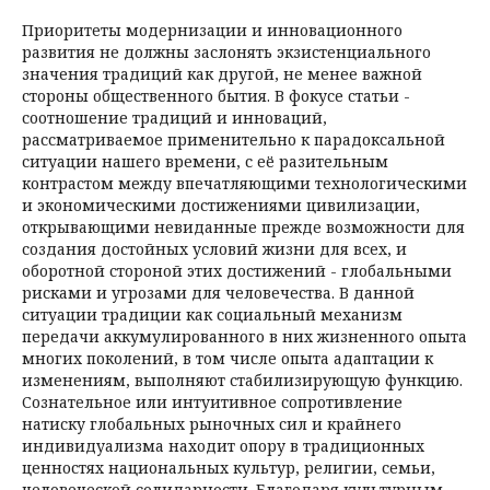
Приоритеты модернизации и инновационного
развития не должны заслонять экзистенциального
значения традиций как другой, не менее важной
стороны общественного бытия. В фокусе статьи -
соотношение традиций и инноваций,
рассматриваемое приме­нительно к парадоксальной
ситуации нашего времени, с её разительным
контрастом между впечатляющими технологическими
и экономическими достижениями цивилизации,
откры­вающими невиданные прежде возможности для
создания достойных условий жизни для всех, и
оборотной стороной этих достижений - глобальными
рисками и угрозами для человечества. В данной
ситуации традиции как социальный механизм
передачи аккумулированного в них жизненного опыта
многих поколений, в том числе опыта адаптации к
изменениям, выполняют стабилизирующую функцию.
Сознательное или интуитивное сопротивление
натиску глобаль­ных рыночных сил и крайнего
индивидуализма находит опору в традиционных
ценностях национальных культур, религии, семьи,
человеческой солидарности. Благодаря культурным