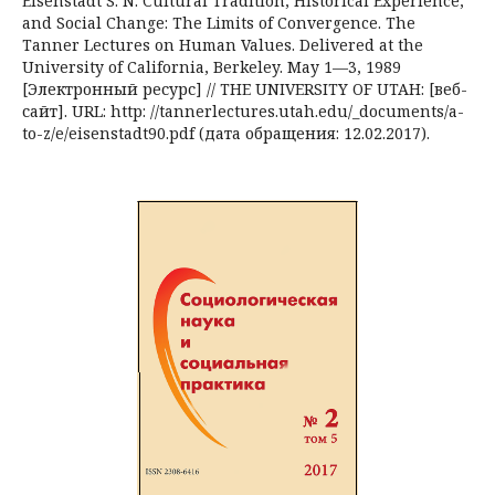
Eisenstadt S. N. Cultural Tradition, Historical Experience,
and Social Change: The Limits of Convergence. The
Tanner Lectures on Human Values. Delivered at the
University of California, Berkeley. May 1—3, 1989
[Электронный ресурс] // THE UNIVERSITY OF UTAH: [веб-
сайт]. URL: http: //tannerlectures.utah.edu/_documents/a-
to-z/e/eisenstadt90.pdf (дата обращения: 12.02.2017).