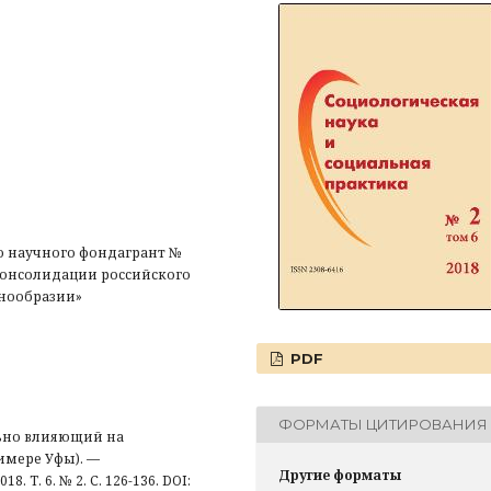
о научного фондагрант №
 консолидации российского
знообразии»
PDF
ФОРМАТЫ ЦИТИРОВАНИЯ
льно влияющий на
имере Уфы). —
Другие форматы
 Т. 6. № 2. С. 126-136. DOI: