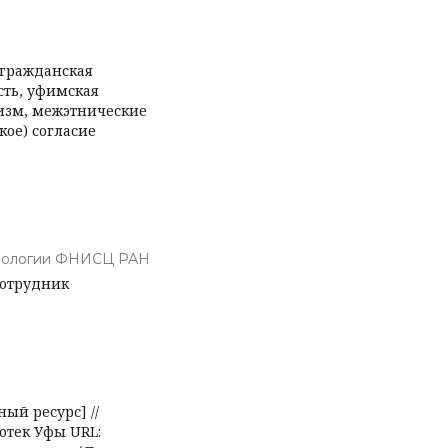
-гражданская
сть, уфимская
тизм, межэтнические
ое) согласие
циологии ФНИСЦ РАН
сотрудник
ый ресурс] //
отек Уфы URL: