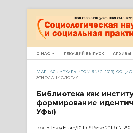
О НАС
ТЕКУЩИЙ ВЫПУСК
АРХИВЫ
ГЛАВНАЯ
/
АРХИВЫ
/
ТОМ 6 № 2 (2018): СО
ЭТНОСОЦИОЛОГИЯ
Библиотека как инстит
формирование идентич
Уфы)
https://doi.org/10.19181/snsp.2018.6.2.5861
DOI: