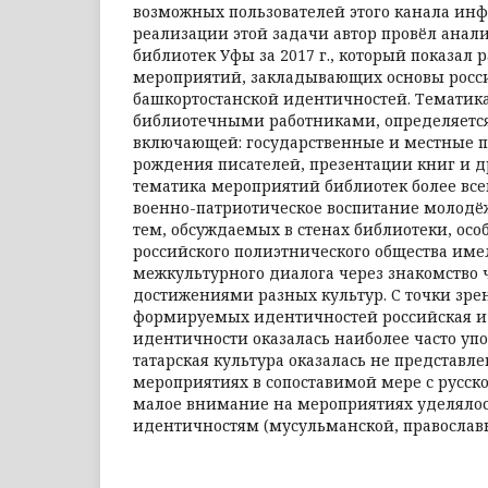
возможных пользователей этого канала ин
реализации этой задачи автор провёл анал
библиотек Уфы за 2017 г., который показал 
мероприятий, закладывающих основы росс
башкортостанской идентичностей. Тематика
библиотечными работниками, определяется
включающей: государственные и местные 
рождения писателей, презентации книг и др
тематика мероприятий библиотек более все
военно-патриотическое воспитание молодё
тем, обсуждаемых в стенах библиотеки, осо
российского полиэтнического общества име
межкультурного диалога через знакомство 
достижениями разных культур. С точки зр
формируемых идентичностей российская и
идентичности оказалась наиболее часто уп
татарская культура оказалась не представл
мероприятиях в сопоставимой мере с русск
малое внимание на мероприятиях уделяло
идентичностям (мусульманской, православ