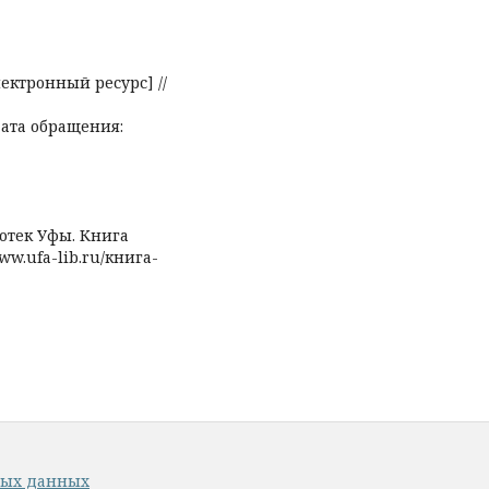
ектронный ресурс] //
ата обращения:
отек Уфы. Книга
ww.ufa-lib.ru/книга-
ных данных