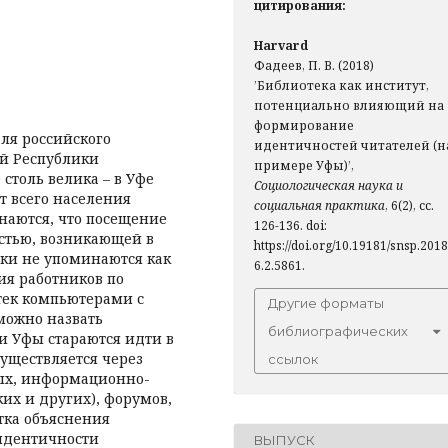
цитирования:
Harvard
Фадеев, П. В. (2018)
’Библиотека как институт,
потенциально влияющий на
формирование
для российского
идентичностей читателей (н
й Республики
примере Уфы)’,
 столь велика – в Уфе
Социологическая наука и
т всего населения
социальная практика
, 6(2), сс.
наются, что посещение
126-136. doi:
стью, возникающей в
https://doi.org/10.19181/snsp.2018
ски не упоминаются как
6.2.5861.
ия работников по
тек компьютерами с
Другие форматы
можно назвать
библиографических
и Уфы стараются идти в
уществляется через
ссылок
ых, информационно-
ких и других), форумов,
ытка объяснения
идентичности
ВЫПУСК