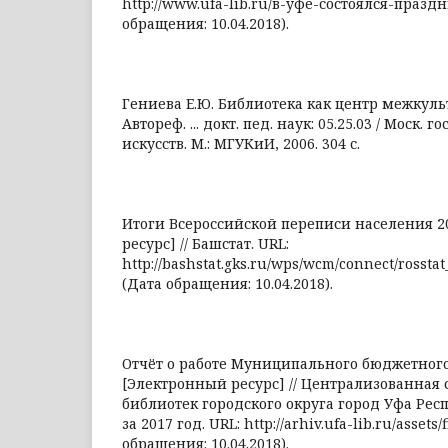
http://www.ufa-lib.ru/в-уфе-состоялся-празд
обращения: 10.04.2018).
Гениева Е.Ю. Библиотека как центр межкул
Автореф. ... докт. пед. наук: 05.25.03 / Моск. г
искусств. М.: МГУКиИ, 2006. 304 с.
Итоги Всероссийской переписи населения 2
ресурс] // Башстат. URL:
http://bashstat.gks.ru/wps/wcm/connect/rosst
(Дата обращения: 10.04.2018).
Отчёт о работе Муниципального бюджетног
[Электронный ресурс] // Централизованная
библиотек городского округа город Уфа Ре
за 2017 год. URL: http://arhiv.ufa-lib.ru/assets
обращения: 10.04.2018).