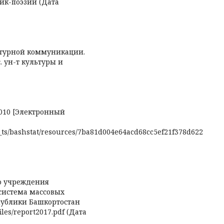
ник-поэзии (Дата
ьтурной коммуникации.
ос. ун-т культуры и
010 [Электронный
at_ts/bashstat/resources/7ba81d004e64acd68cc5ef21f378d622
о учреждения
 система массовых
спублики Башкортостан
/files/report2017.pdf (Дата