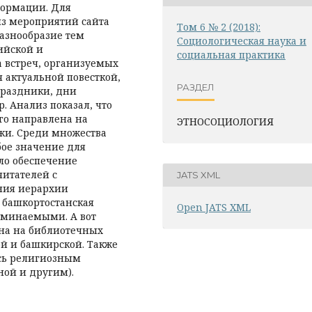
формации. Для
из мероприятий сайта
Том 6 № 2 (2018):
разнообразие тем
Социологическая наука и
ийской и
социальная практика
 встреч, организуемых
 актуальной повесткой,
РАЗДЕЛ
праздники, дни
. Анализ показал, что
го направлена на
ЭТНОСОЦИОЛОГИЯ
жи. Среди множества
бое значение для
ло обеспечение
читателей с
JATS XML
ения иерархии
 башкортостанская
Open JATS XML
оминаемыми. А вот
ена на библиотечных
ой и башкирской. Также
сь религиозным
ной и другим).