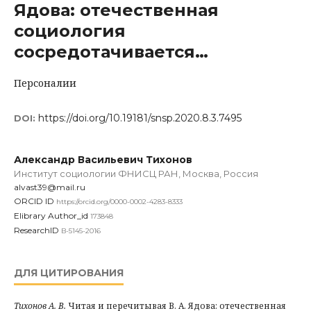
Ядова: отечественная
социология
сосредотачивается…
Персоналии
https://doi.org/10.19181/snsp.2020.8.3.7495
DOI:
Александр Васильевич Тихонов
Институт социологии ФНИСЦ РАН, Москва, Россия
alvast39@mail.ru
ORCID ID
https://orcid.org/0000-0002-4283-8333
Elibrary Author_id
173848
ResearchID
B-5145-2016
ДЛЯ ЦИТИРОВАНИЯ
Тихонов А. В.
Читая и перечитывая В. А. Ядова: отечественная