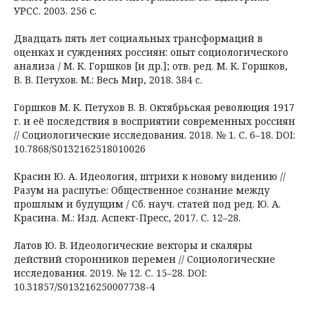
УРСС. 2003. 256 с.
Двадцать пять лет социальных трансформаций в
оценках и суждениях россиян: опыт социологического
анализа / М. К. Горшков [и др.]; отв. ред. М. К. Горшков,
В. В. Петухов. М.: Весь Мир, 2018. 384 c.
Горшков М. К. Петухов В. В. Октябрьская революция 1917
г. и её последствия в восприятии современных россиян
// Социологические исследования. 2018. № 1. С. 6–18. DOI:
10.7868/S0132162518010026
Красин Ю. А. Идеология, штрихи к новому видению //
Разум на распутье: Общественное сознание между
прошлым и будущим / Сб. науч. статей под ред. Ю. А.
Красина. М.: Изд. Аспект-Пресс, 2017. С. 12–28.
Латов Ю. В. Идеологические векторы и скаляры
действий сторонников перемен // Социологические
исследования. 2019. № 12. С. 15–28. DOI:
10.31857/S013216250007738-4