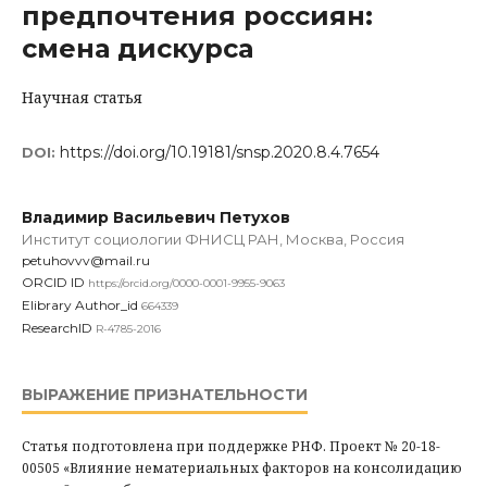
предпочтения россиян:
смена дискурса
Научная статья
https://doi.org/10.19181/snsp.2020.8.4.7654
DOI:
Владимир Васильевич Петухов
Институт социологии ФНИСЦ РАН, Москва, Россия
petuhovvv@mail.ru
ORCID ID
https://orcid.org/0000-0001-9955-9063
Elibrary Author_id
664339
ResearchID
R-4785-2016
ВЫРАЖЕНИЕ ПРИЗНАТЕЛЬНОСТИ
Статья подготовлена при поддержке РНФ. Проект № 20-18-
00505 «Влияние нематериальных факторов на консолидацию