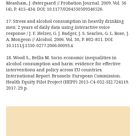
Measham, J. Østergaard // Probation Journal. 2009. Vol. 56
(4), P. 415–434. DOI: 10.1177/0264550509346526.
17. Stress and alcohol consumption in heavily drinking
men: 2 years of daily data using interactive voice
response / J. E. Helzer, G. J. Badger, J. S. Searles, G. L. Rose, J.
A. Mongeon // Alcohol. 2006. Vol. 30, P. 802–811. DOI:
10.1111/j.1530-0277.2006.00093.x
18. Wood S., Bellis M. Socio-economic inequalities in
alcohol consumption and harm: evidence for effective
interventions and policy across EU countries.
International Report. Brussels: European Commission.
Health Equity Pilot Project (HEPP) 2015-C4-032-SI2.724119.
2017. 29 p.