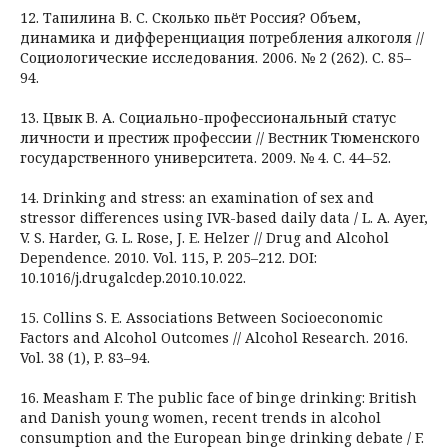
12. Тапилина В. С. Сколько пьёт Россия? Объем,
динамика и дифференциация потребления алкоголя //
Социологические исследования. 2006. № 2 (262). С. 85–
94.
13. Цвык В. А. Социально-профессиональный статус
личности и престиж профессии // Вестник Тюменского
государственного университета. 2009. № 4. С. 44–52.
14. Drinking and stress: an examination of sex and
stressor differences using IVR-based daily data / L. A. Ayer,
V. S. Harder, G. L. Rose, J. E. Helzer // Drug and Alcohol
Dependence. 2010. Vol. 115, P. 205–212. DOI:
10.1016/j.drugalcdep.2010.10.022.
15. Collins S. E. Associations Between Socioeconomic
Factors and Alcohol Outcomes // Alcohol Research. 2016.
Vol. 38 (1), P. 83–94.
16. Measham F. The public face of binge drinking: British
and Danish young women, recent trends in alcohol
consumption and the European binge drinking debate / F.