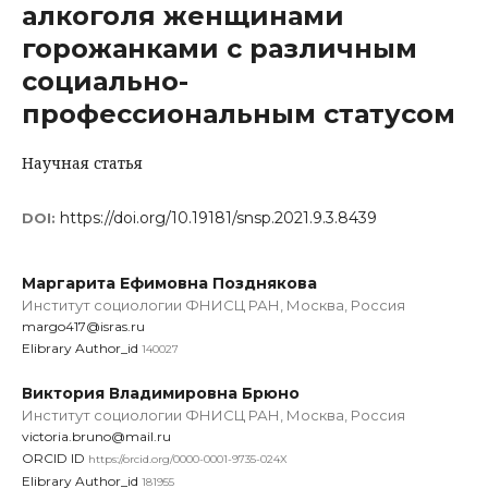
алкоголя женщинами
горожанками с различным
социально-
профессиональным статусом
Научная статья
https://doi.org/10.19181/snsp.2021.9.3.8439
DOI:
Маргарита Ефимовна Позднякова
Институт социологии ФНИСЦ РАН, Москва, Россия
margo417@isras.ru
Elibrary Author_id
140027
Виктория Владимировна Брюно
Институт социологии ФНИСЦ РАН, Москва, Россия
victoria.bruno@mail.ru
ORCID ID
https://orcid.org/0000-0001-9735-024X
Elibrary Author_id
181955