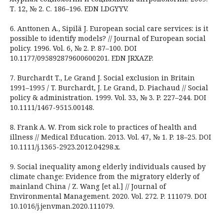
Т. 12, № 2. С. 186–196. EDN LDGYYV.
6. Anttonen A., Sipilä J. European social care services: is it
possible to identify models? // Journal of European social
policy. 1996. Vol. 6, № 2. P. 87–100. DOI
10.1177/095892879600600201. EDN JRXAZP.
7. Burchardt T., Le Grand J. Social exclusion in Britain
1991–1995 / T. Burchardt, J. Le Grand, D. Piachaud // Social
policy & administration. 1999. Vol. 33, № 3. P. 227–244. DOI
10.1111/1467-9515.00148.
8. Frank A. W. From sick role to practices of health and
illness // Medical Education. 2013. Vol. 47, № 1. P. 18–25. DOI
10.1111/j.1365-2923.2012.04298.x.
9. Social inequality among elderly individuals caused by
climate change: Evidence from the migratory elderly of
mainland China / Z. Wang [et al.] // Journal of
Environmental Management. 2020. Vol. 272. P. 111079. DOI
10.1016/j.jenvman.2020.111079.