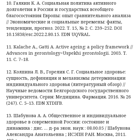
10. Галкин К. А. Социальная политика активного
долголетия в России и государствах всеобщего
благосостояния Европы: опыт сравнительного анализа
// Экономические и социальные перемены: факты,
тенденции, прогноз. 2022. Т. 15, № 2. С. 239–252. DOI
10.15838/esc.2022.2.80.15. EDN UQVRAL.
11. Kalache A., Gatti A. Active ageing: a policy framework //
Advances in gerontology=Uspekhi gerontologii. 2003. Т.
11. С. 7–18.
12. Колпина Л. В., Горелик С. Г. Социальное здоровье:
сущность, дефиниция и механизмы детерминации
индивидуального здоровья (литературный обзор) //
Научные ведомости Белгородского государственного
университета. Серия: Медицина. Фармация. 2016. № 26
(247). С. 5–13. EDN XTDIFB.
13. Шабунова А. А. Общественное и индивидуальное
здоровье в современной России: состояние и
динамика : дис. … д-ра экон. наук : 08.00.05 / Шабунова
Александра Анатольевна ; ИСЭПН РАН. Москва, 2011.