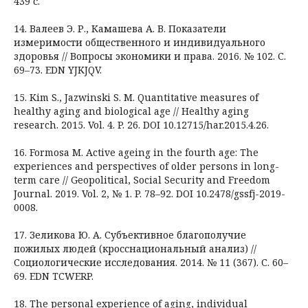
439 с.
14. Валеев Э. Р., Камашева А. В. Показатели
измеримости общественного и индивидуального
здоровья // Вопросы экономики и права. 2016. № 102. С.
69–73. EDN YJKJQV.
15. Kim S., Jazwinski S. M. Quantitative measures of
healthy aging and biological age // Healthy aging
research. 2015. Vol. 4. P. 26. DOI 10.12715/har.2015.4.26.
16. Formosa M. Active ageing in the fourth age: The
experiences and perspectives of older persons in long-
term care // Geopolitical, Social Security and Freedom
Journal. 2019. Vol. 2, № 1. P. 78–92. DOI 10.2478/gssfj-2019-
0008.
17. Зеликова Ю. А. Субъективное благополучие
пожилых людей (кросснациональный анализ) //
Социологические исследования. 2014. № 11 (367). С. 60–
69. EDN TCWERP.
18. The personal experience of aging, individual