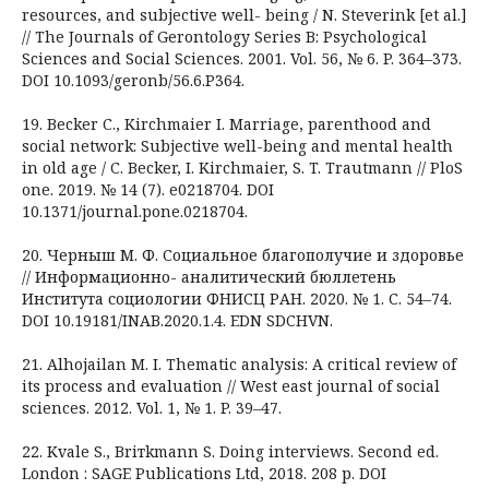
resources, and subjective well- being / N. Steverink [et al.]
// The Journals of Gerontology Series B: Psychological
Sciences and Social Sciences. 2001. Vol. 56, № 6. P. 364–373.
DOI 10.1093/geronb/56.6.P364.
19. Becker C., Kirchmaier I. Marriage, parenthood and
social network: Subjective well-being and mental health
in old age / C. Becker, I. Kirchmaier, S. T. Trautmann // PloS
one. 2019. № 14 (7). e0218704. DOI
10.1371/journal.pone.0218704.
20. Черныш М. Ф. Социальное благополучие и здоровье
// Информационно- аналитический бюллетень
Института социологии ФНИСЦ РАН. 2020. № 1. С. 54–74.
DOI 10.19181/INAB.2020.1.4. EDN SDCHVN.
21. Alhojailan M. I. Thematic analysis: A critical review of
its process and evaluation // West east journal of social
sciences. 2012. Vol. 1, № 1. P. 39–47.
22. Kvale S., Briтkmann S. Doing interviews. Second ed.
London : SAGE Publications Ltd, 2018. 208 р. DOI