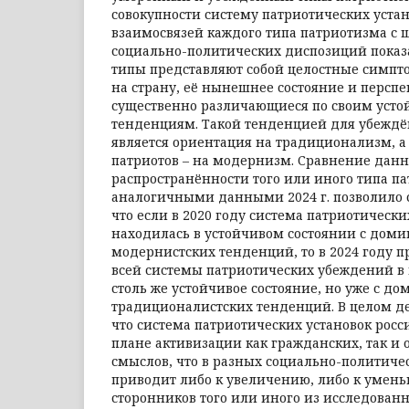
совокупности систему патриотических устан
взаимосвязей каждого типа патриотизма с
социально-политических диспозиций показ
типы представляют собой целостные симпт
на страну, её нынешнее состояние и перспе
существенно различающиеся по своим усто
тенденциям. Такой тенденцией для убеждё
является ориентация на традиционализм, 
патриотов – на модернизм. Сравнение данн
распространённости того или иного типа пат
аналогичными данными 2024 г. позволило с
что если в 2020 году система патриотически
находилась в устойчивом состоянии с дом
модернистских тенденций, то в 2024 году 
всей системы патриотических убеждений в и
столь же устойчивое состояние, но уже с 
традиционалистских тенденций. В целом де
что система патриотических установок рос
плане активизации как гражданских, так и
смыслов, что в разных социально-политиче
приводит либо к увеличению, либо к умен
сторонников того или иного из исследованн