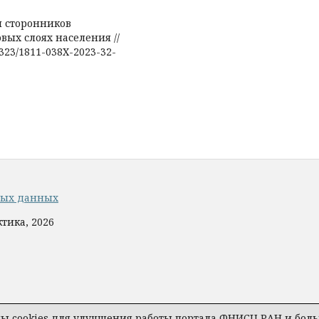
я сторонников
вых слоях населения //
17323/1811-038X-2023-32-
ных данных
тика, 2026
 cookies для улучшения работы портала ФНИСЦ РАН и больш