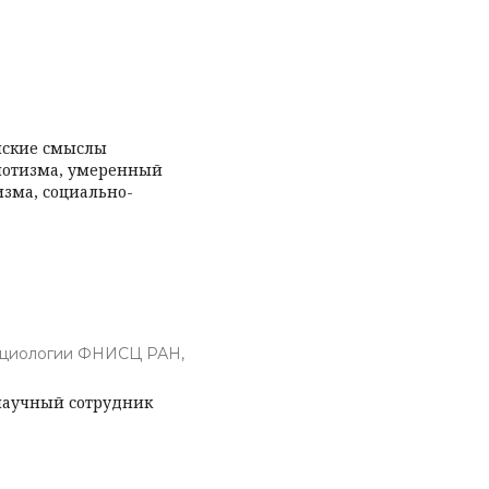
анские смыслы
иотизма, умеренный
зма, социально-
оциологии ФНИСЦ РАН,
научный сотрудник