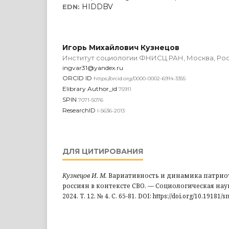
HIDDBV
EDN:
Игорь Михайлович Кузнецов
Институт социологии ФНИСЦ РАН, Москва, Ро
ingvar31@yandex.ru
ORCID ID
https://orcid.org/0000-0002-6914-3355
Elibrary Author_id
75911
SPIN
7071-5076
ResearchID
I-5636-2013
ДЛЯ ЦИТИРОВАНИЯ
Кузнецов И. М.
Вариативность и динамика патрио
россиян в контексте СВО. — Социологическая нау
2024. Т. 12. № 4. С. 65-81. DOI: https://doi.org/10.19181