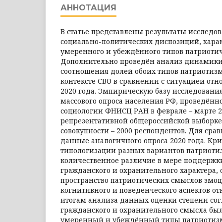
АННОТАЦИЯ
В статье представлены результаты исследо
социально-политических диспозиций, хара
умеренного и убеждённого типов патриотич
Дополнительно проведён анализ динамик
соотношения долей обоих типов патриотизма
контексте СВО в сравнении с ситуацией отн
2020 года. Эмпирическую базу исследовани
массового опроса населения РФ, проведённ
социологии ФНИСЦ РАН в феврале – марте 20
репрезентативной общероссийской выборке
совокупности – 2000 респондентов. Для сра
данные аналогичного опроса 2020 года. Кр
типологизации разных вариантов патриоти
количественное различие в мере поддерж
гражданского и охранительного характера,
пространство патриотических смыслов эмо
когнитивного и поведенческого аспектов от
итогам анализа данных оценки степени со
гражданского и охранительного смысла б
умеренный и убеждённый типы патриотизм