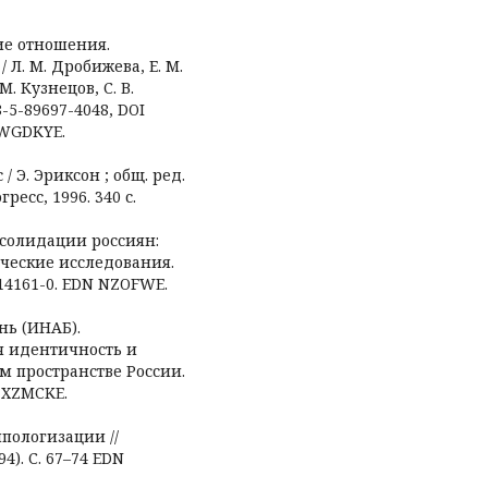
ие отношения.
Л. М. Дробижева, Е. М.
 М. Кузнецов, С. В.
8-5-89697-4048, DOI
 WGDKYE.
/ Э. Эриксон ; общ. ред.
гресс, 1996. 340 с.
нсолидации россиян:
ческие исследования.
0014161-0. EDN NZOFWE.
ь (ИНАБ).
 идентичность и
 пространстве России.
N XZMCKE.
ипологизации //
4). С. 67–74 EDN