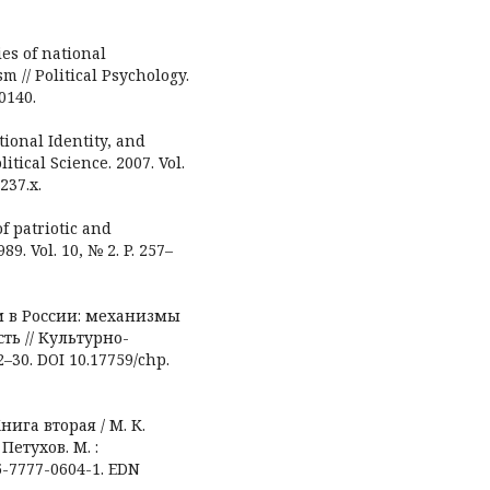
ies of national
m // Political Psychology.
0140.
tional Identity, and
itical Science. 2007. Vol.
237.x.
f patriotic and
89. Vol. 10, № 2. P. 257–
м в России: механизмы
ь // Культурно-
2–30. DOI 10.17759/chp.
ига вторая / М. К.
 Петухов. М. :
5-7777-0604-1. EDN