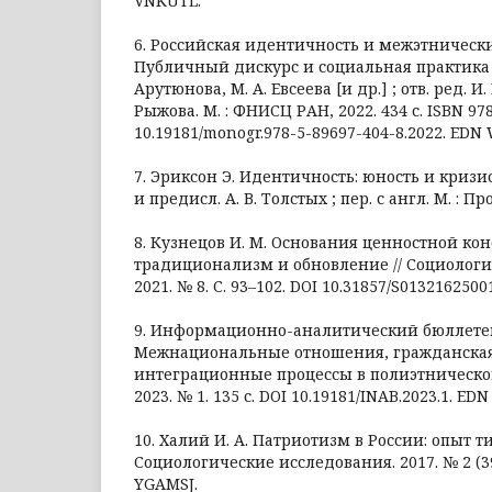
VNKUTL.
6. Российская идентичность и межэтническ
Публичный дискурс и социальная практика / 
Арутюнова, М. А. Евсеева [и др.] ; отв. ред. И.
Рыжова. М. : ФНИСЦ РАН, 2022. 434 с. ISBN 97
10.19181/monogr.978-5-89697-404-8.2022. EDN
7. Эриксон Э. Идентичность: юность и кризис 
и предисл. А. В. Толстых ; пер. с англ. М. : Про
8. Кузнецов И. М. Основания ценностной ко
традиционализм и обновление // Социологи
2021. № 8. С. 93–102. DOI 10.31857/S01321625
9. Информационно-аналитический бюллетен
Межнациональные отношения, гражданская
интеграционные процессы в полиэтническом
2023. № 1. 135 с. DOI 10.19181/INAB.2023.1. ED
10. Халий И. А. Патриотизм в России: опыт т
Социологические исследования. 2017. № 2 (39
YGAMSJ.