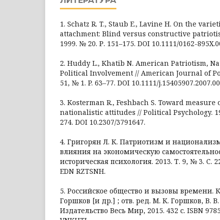
ЛИТЕРАТУРА
1. Schatz R. T., Staub E., Lavine H. On the variet
attachment: Blind versus constructive patriotis
1999. № 20. Р. 151–175. DOI 10.1111/0162-895X.0
2. Huddy L., Khatib N. American Patriotism, Na
Political Involvement // American Journal of Pol
51, № 1. P. 63–77. DOI 10.1111/j.15405907.2007.00
3. Kosterman R., Feshbach S. Toward measure o
nationalistic attitudes // Political Psychology. 19
274. DOI 10.2307/3791647.
4. Григорян Л. К. Патриотизм и национализ
влияния на экономическую самостоятельност
историческая психология. 2013. Т. 9, № 3. С. 2
EDN RZTSNH.
5. Российское общество и вызовы времени. Кн
Горшков [и др.] ; отв. ред. М. К. Горшков, В. В.
Издательство Весь Мир, 2015. 432 с. ISBN 978