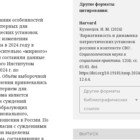
Другие форматы
цитирования:
вания особенностей
Harvard
ктерных для
Кузнецов, И. М. (2024)
еских установок.
’Вариативность и динамика
и изменения
патриотических установок
 в 2024 году в
россиян в контексте СВО’,
осительно «мирного»
Социологическая наука и
я составили данные
социальная практика
, 12(4), сс.
ого Институтом
65-81. doi:
24 г. по
https://doi.org/10.19181/snsp.2024
. Объём выборочной
12.4.4.
внения привлекались
итерием для
Другие форматы
зма является
библиографических
ки суждений
 образующих
ссылок
ционального,
ношения к России. По
гласия с суждениями
ыли выделены
ВЫПУСК
а, составляющие в