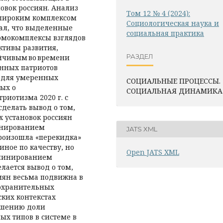
овок россиян. Анализ
Том 12 № 4 (2024):
 широким комплексом
Социологическая наука и
ал, что выделенные
социальная практика
омокомплексы взглядов
ктивы развития,
РАЗДЕЛ
йчивым во времени
нных патриотов
а для умеренных
СОЦИАЛЬНЫЕ ПРОЦЕССЫ.
ых о
СОЦИАЛЬНАЯ ДИНАМИКА
риотизма 2020 г. с
делать вывод о том,
х установок россиян
инированием
JATS XML
произошла «перекидка»
ное по качеству, но
Open JATS XML
доминированием
лается вывод о том,
сиян весьма подвижна в
 охранительных
ских контекстах
ьшению доли
ых типов в системе в