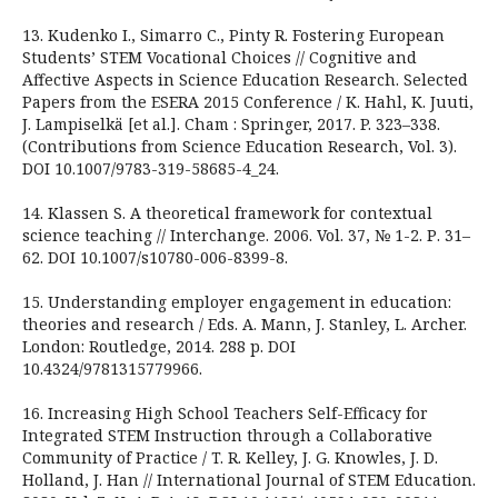
13. Kudenko I., Simarro C., Pintу R. Fostering European
Students’ STEM Vocational Choices // Cognitive and
Affective Aspects in Science Education Research. Selected
Papers from the ESERA 2015 Conference / K. Hahl, K. Juuti,
J. Lampiselkä [et al.]. Cham : Springer, 2017. P. 323–338.
(Contributions from Science Education Research, Vol. 3).
DOI 10.1007/9783-319-58685-4_24.
14. Klassen S. А theoretical framework for contextual
science teaching // Interchange. 2006. Vol. 37, № 1-2. Р. 31–
62. DOI 10.1007/s10780-006-8399-8.
15. Understanding employer engagement in education:
theories and research / Eds. A. Mann, J. Stanley, L. Archer.
London: Routledge, 2014. 288 p. DOI
10.4324/9781315779966.
16. Increasing High School Teachers Self-Efficacy for
Integrated STEM Instruction through a Collaborative
Community of Practice / T. R. Kelley, J. G. Knowles, J. D.
Holland, J. Han // International Journal of STEM Education.