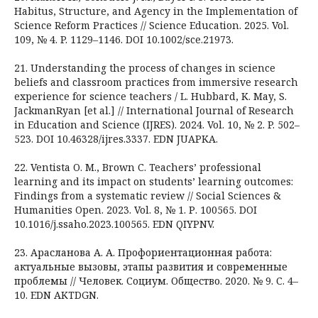
Habitus, Structure, and Agency in the Implementation of
Science Reform Practices // Science Education. 2025. Vol.
109, № 4. P. 1129–1146. DOI 10.1002/sce.21973.
21. Understanding the process of changes in science
beliefs and classroom practices from immersive research
experience for science teachers / L. Hubbard, K. May, S.
JackmanRyan [et al.] // International Journal of Research
in Education and Science (IJRES). 2024. Vol. 10, № 2. P. 502–
523. DOI 10.46328/ijres.3337. EDN JUAPKA.
22. Ventista O. M., Brown C. Teachers’ professional
learning and its impact on students’ learning outcomes:
Findings from a systematic review // Social Sciences &
Humanities Open. 2023. Vol. 8, № 1. Р. 100565. DOI
10.1016/j.ssaho.2023.100565. EDN QIYPNV.
23. Арасланова А. А. Профориентационная работа:
актуальные вызовы, этапы развития и современные
проблемы // Человек. Социум. Общество. 2020. № 9. С. 4–
10. EDN AKTDGN.