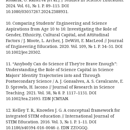
2024. Vol. 61, № 1. P. 89–115. DOI
10.1080/03057267.2024.2388931.
10. Comparing Students’ Engineering and Science
Aspirations from Age 10 to 16: Investigating the Role of
Gender, Ethnicity, Cultural Capital, and Attitudinal
Factors / J. Moote, L. Archer, J. DeWitt, E. MacLeod // Journal
of Engineering Education. 2020. Vol. 109, № 1. P. 34–51. DOI
10.1002/jee.20302.
11. “Anybody Can do Science if They’re Brave Enough”:
Understanding the Role of Science Capital in Science
Majors’ Identity Trajectories into and Through
Postsecondary Science / A. J. Gonsalves, A. S. Cavalcante, E.
D. Sprowls, H. Iacono // Journal of Research in Science
Teaching. 2021. Vol. 58, № 8. P. 1117–1151. DOI
10.1002/tea.21695. EDN JCMYAN.
12. Kelley T. R., Knowles J. G. A conceptual framework for
integrated STEM education // International Journal of
STEM Education. 2016. Vol. 3, № 1. P. 1–11. DOI
10.1186/s40594-016-0046-z. EDN ZZOGGQ.