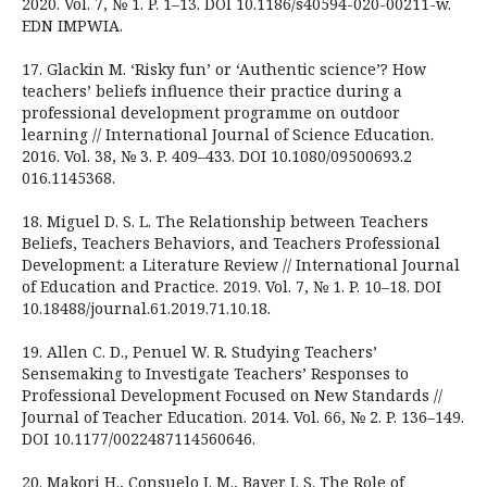
2020. Vol. 7, № 1. P. 1–13. DOI 10.1186/s40594-020-00211-w.
EDN IMPWIA.
17. Glackin M. ‘Risky fun’ or ‘Authentic science’? How
teachers’ beliefs influence their practice during a
professional development programme on outdoor
learning // International Journal of Science Education.
2016. Vol. 38, № 3. P. 409–433. DOI 10.1080/09500693.2
016.1145368.
18. Miguel D. S. L. The Relationship between Teachers
Beliefs, Teachers Behaviors, and Teachers Professional
Development: a Literature Review // International Journal
of Education and Practice. 2019. Vol. 7, № 1. P. 10–18. DOI
10.18488/journal.61.2019.71.10.18.
19. Allen C. D., Penuel W. R. Studying Teachers’
Sensemaking to Investigate Teachers’ Responses to
Professional Development Focused on New Standards //
Journal of Teacher Education. 2014. Vol. 66, № 2. P. 136–149.
DOI 10.1177/0022487114560646.
20. Makori H., Consuelo J. M., Bayer I. S. The Role of