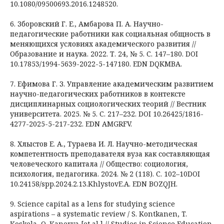
10.1080/09500693.2016.1248520.
6. Зборовский Г. Е., Амбарова П. А. Научно-
педагогические работники как социальная общность в
меняющихся условиях академического развития //
Образование и наука. 2022. Т. 24, № 5. С. 147–180. DOI
10.17853/1994-5639-2022-5-147180. EDN DQKMBA.
7. Ефимова Г. З. Управление академическим развитием
научно-педагогических работников в контексте
дисциплинарных социологических теорий // Вестник
университета. 2025. № 5. С. 217–232. DOI 10.26425/1816-
4277-2025-5-217-232. EDN AMGRFV.
8. Хлыстов Е. А., Тураева И. Л. Научно-методическая
компетентность преподавателя вуза как составляющая
человеческого капитала // Общество: социология,
психология, педагогика. 2024. № 2 (118). С. 102–10DOI
10.24158/spp.2024.2.13.KhlystovE.A. EDN BOZQJH.
9. Science capital as a lens for studying science
aspirations – a systematic review / S. Kontkanen, T.
Koskela, O. Kanerva [et al.] // Studies in Science Education.