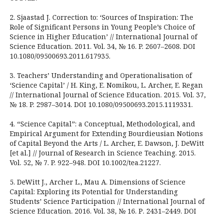
2. Sjaastad J. Correction to: ‘Sources of Inspiration: The
Role of Significant Persons in Young People’s Choice of
Science in Higher Education’ // International Journal of
Science Education. 2011. Vol. 34, № 16. P. 2607–2608. DOI
10.1080/09500693.2011.617935.
3. Teachers’ Understanding and Operationalisation of
‘Science Capital’ / H. King, E. Nomikou, L. Archer, E. Regan
// International Journal of Science Education. 2015. Vol. 37,
№ 18. P. 2987–3014. DOI 10.1080/09500693.2015.1119331.
4. “Science Capital”: a Conceptual, Methodological, and
Empirical Argument for Extending Bourdieusian Notions
of Capital Beyond the Arts / L. Archer, E. Dawson, J. DeWitt
[et al.] // Journal of Research in Science Teaching. 2015.
Vol. 52, № 7. P. 922–948. DOI 10.1002/tea.21227.
5. DeWitt J., Archer L., Mau A. Dimensions of Science
Capital: Exploring its Potential for Understanding
Students’ Science Participation // International Journal of
Science Education. 2016. Vol. 38, № 16. Р. 2431–2449. DOI