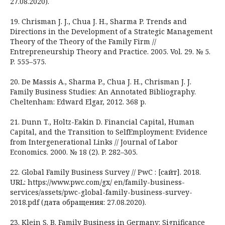
27.08.2020).
19. Chrisman J. J., Chua J. H., Sharma P. Trends and
Directions in the Development of a Strategic Management
Theory of the Theory of the Family Firm //
Entrepreneurship Theory and Practice. 2005. Vol. 29. № 5.
P. 555–575.
20. De Massis A., Sharma P., Chua J. H., Chrisman J. J.
Family Business Studies: An Annotated Bibliography.
Cheltenham: Edward Elgar, 2012. 368 p.
21. Dunn T., Holtz-Eakin D. Financial Capital, Human
Capital, and the Transition to SelfEmployment: Evidence
from Intergenerational Links // Journal of Labor
Economics. 2000. № 18 (2). P. 282–305.
22. Global Family Business Survey // PwC : [сайт]. 2018.
URL: https://www.pwc.com/gx/ en/family-business-
services/assets/pwc-global-family-business-survey-
2018.pdf (дата обращения: 27.08.2020).
23. Klein S. B. Family Business in Germany: Significance