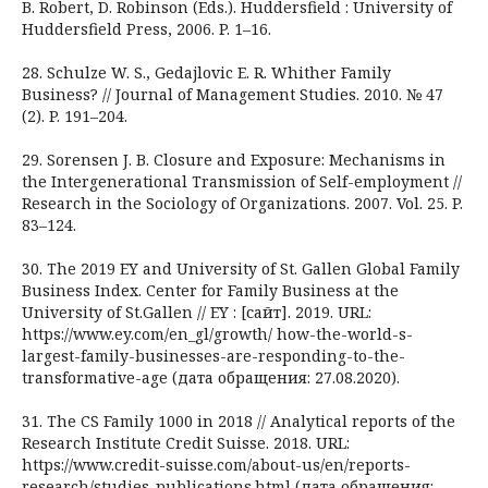
B. Robert, D. Robinson (Eds.). Huddersfield : University of
Huddersfield Press, 2006. P. 1–16.
28. Schulze W. S., Gedajlovic E. R. Whither Family
Business? // Journal of Management Studies. 2010. № 47
(2). P. 191–204.
29. Sorensen J. B. Closure and Exposure: Mechanisms in
the Intergenerational Transmission of Self-employment //
Research in the Sociology of Organizations. 2007. Vol. 25. P.
83–124.
30. The 2019 EY and University of St. Gallen Global Family
Business Index. Center for Family Business at the
University of St.Gallen // EY : [сайт]. 2019. URL:
https://www.ey.com/en_gl/growth/ how-the-world-s-
largest-family-businesses-are-responding-to-the-
transformative-age (дата обращения: 27.08.2020).
31. The CS Family 1000 in 2018 // Аnalytical reports of the
Research Institute Credit Suisse. 2018. URL:
https://www.credit-suisse.com/about-us/en/reports-
research/studies-publications.html (дата обращения: