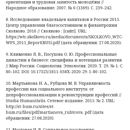
ориентация и трудовая занятость молодёжи //
Народное образование. 2007. № 6 (1369). С. 239–242.
8. Исследование владельцев капиталов в России 2015.
Центр управления благосостоянием и филантропии
Сколково. 2016 // Сколково : [сайт]. URL:
https://wtc.skolkovo.ru/media/documents/SKOLKOVO_WTC-
WPS_2015_Report(RUS).pdf (дата обращения: 27.08.2020).
9. Клименко Л. В., Посухова О. Ю. Профессиональные
династии в бизнесе: специфика и потенциал развития
// Мир России. Социология. Этнология. 2020. Т. 29. № 1. С.
80–102. DOI: 10.17323/1811-038X-2020-29-1-80-102.
10. Мартьянова Н. А., Рубцова М. В. Управляемость
профессии как социального института: от
депрофессионализации к реконструкции профессий //
Studia Humanitatis. Сетевое издание. 2015. № 2. URL:
http://st-hum.ru/sites/st-
hum.ru/files/pdf/martianova_rubtcova. pdf (дата
обращения: 27.08.2020).
11. Мостовая И. В. Социальное расслоение: