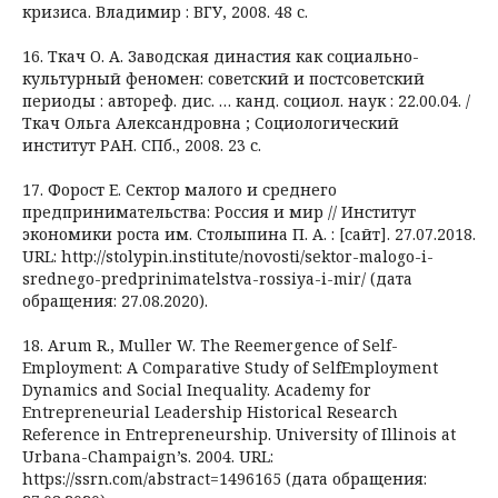
кризиса. Владимир : ВГУ, 2008. 48 с.
16. Ткач О. А. Заводская династия как социально-
культурный феномен: советский и постсоветский
периоды : автореф. дис. … канд. социол. наук : 22.00.04. /
Ткач Ольга Александровна ; Социологический
институт РАН. СПб., 2008. 23 с.
17. Форост Е. Сектор малого и среднего
предпринимательства: Россия и мир // Институт
экономики роста им. Столыпина П. А. : [сайт]. 27.07.2018.
URL: http://stolypin.institute/novosti/sektor-malogo-i-
srednego-predprinimatelstva-rossiya-i-mir/ (дата
обращения: 27.08.2020).
18. Arum R., Muller W. The Reemergence of Self-
Employment: A Comparative Study of SelfEmployment
Dynamics and Social Inequality. Academy for
Entrepreneurial Leadership Historical Research
Reference in Entrepreneurship. University of Illinois at
Urbana-Champaign’s. 2004. URL:
https://ssrn.com/abstract=1496165 (дата обращения: