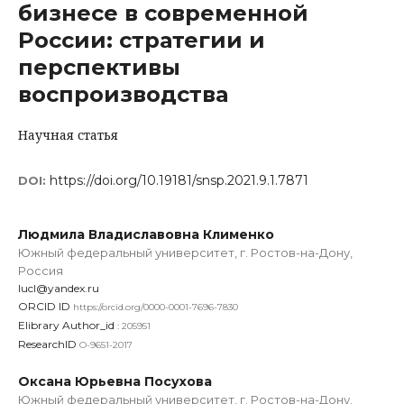
бизнесе в современной
России: стратегии и
перспективы
воспроизводства
Научная статья
https://doi.org/10.19181/snsp.2021.9.1.7871
DOI:
Людмила Владиславовна Клименко
Южный федеральный университет, г. Ростов-на-Дону,
Россия
lucl@yandex.ru
ORCID ID
https://orcid.org/0000-0001-7696-7830
Elibrary Author_id
: 205951
ResearchID
O-9651-2017
Оксана Юрьевна Посухова
Южный федеральный университет, г. Ростов-на-Дону,