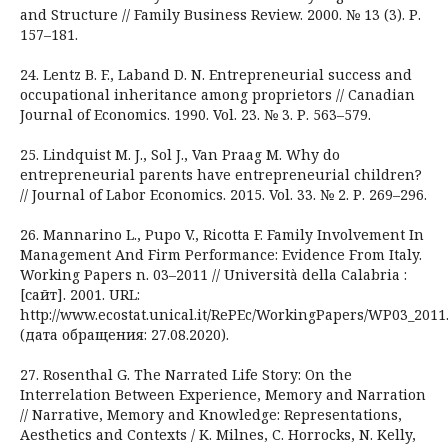
and Structure // Family Business Review. 2000. № 13 (3). Р.
157–181.
24. Lentz B. F., Laband D. N. Entrepreneurial success and
occupational inheritance among proprietors // Canadian
Journal of Economics. 1990. Vol. 23. № 3. Р. 563–579.
25. Lindquist M. J., Sol J., Van Praag M. Why do
entrepreneurial parents have entrepreneurial children?
// Journal of Labor Economics. 2015. Vol. 33. № 2. Р. 269–296.
26. Mannarino L., Pupo V., Ricotta F. Family Involvement In
Management And Firm Performance: Evidence From Italy.
Working Papers n. 03–2011 // Università della Calabria :
[сайт]. 2001. URL:
http://www.ecostat.unical.it/RePEc/WorkingPapers/WP03_2011
(дата обращения: 27.08.2020).
27. Rosenthal G. The Narrated Life Story: On the
Interrelation Between Experience, Memory and Narration
// Narrative, Memory and Knowledge: Representations,
Aesthetics and Contexts / K. Milnes, C. Horrocks, N. Kelly,