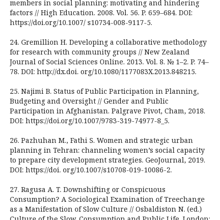
members in social planning: motivating and hindering
factors // High Education. 2008. Vol. 56. P. 659–684. DOI:
https://doi.org/10.1007/ s10734-008-9117-5.
24. Gremillion H. Developing a collaborative methodology
for research with community groups // New Zealand
Journal of Social Sciences Online. 2013. Vol. 8. № 1–2. P. 74–
78. DOI: http://dx.doi. org/10.1080/1177083X.2013.848215.
25. Najimi B. Status of Public Participation in Planning,
Budgeting and Oversight // Gender and Public
Participation in Afghanistan. Palgrave Pivot, Cham, 2018.
DOI: https://doi.org/10.1007/9783-319-74977-8_5.
26. Pazhuhan M., Fathi S. Women and strategic urban
planning in Tehran: channeling women’s social capacity
to prepare city development strategies. GeoJournal, 2019.
DOI: https://doi. org/10.1007/s10708-019-10086-2.
27. Ragusa A. T. Downshifting or Conspicuous
Consumption? A Sociological Examination of Treechange
as a Manifestation of Slow Culture // Osbaldiston N. (ed.)
Culture of the Slow. Consumption and Public Life. London: